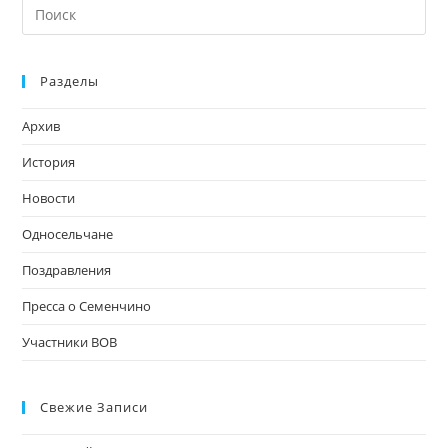
На
кл
Esc
Разделы
чт
за
Архив
па
пои
История
Новости
Односельчане
Поздравления
Пресса о Семенчино
Участники ВОВ
Свежие Записи