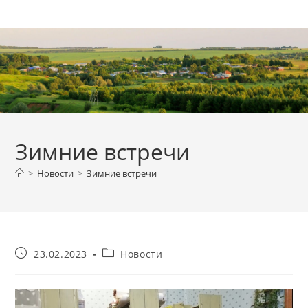
Перейти
к
содержимому
Зимние встречи
>
Новости
>
Зимние встречи
Запись
Рубрика
23.02.2023
Новости
опубликована:
записи: