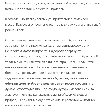
Чего только стоят родники, поля и чистый воздух - ведь все это
бесценное достояние местной природы.
К сожалению, вглядываясь чуть пристальнее, замечаешь
мусор. Безусловно печально то, что люди сами загрязняют свой
родной край.
О том, почему важна экология знают все. Однако не все
замечают то, что прогуливаясь от магазина до дома они
ненароком могут выбросить на дорогу обёртку от
мороженного, фантики, пластиковые и стеклянные бутылки. В
такие моменты кажется, что ничего страшного не случится и
это не значительно. Но такое поведение и оказывается
большим вредом для экологии всего мира. Только
задумайтесь:
та же пластиковая бутылка, лежащая на
обочине дороги будет разлагаться от 500 до 1000 лет!
Не
думаю, что утрудившись, дойти до мусорки человек чем-то
жертвует, чего нельзя сказать о дальнейшем будущем
природы. Ведь лень людей стоит жизни растений, животных,
воздуха и будущего населения.