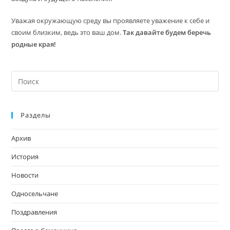
Уважая окружающую среду вы проявляете уважение к себе и
своим близким, ведь это ваш дом.
Так давайте будем беречь
родные края!
На
кл
Esc
Разделы
чт
за
Архив
па
пои
История
Новости
Односельчане
Поздравления