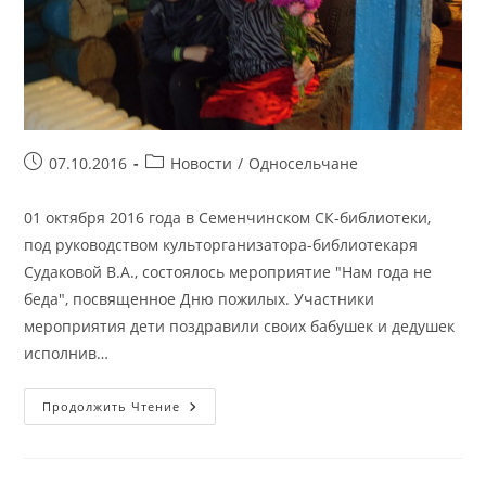
Запись
Рубрика
07.10.2016
Новости
/
Односельчане
опубликована:
записи:
01 октября 2016 года в Семенчинском СК-библиотеки,
под руководством культорганизатора-библиотекаря
Судаковой В.А., состоялось мероприятие "Нам года не
беда", посвященное Дню пожилых. Участники
мероприятия дети поздравили своих бабушек и дедушек
исполнив…
Мероприятие
Продолжить Чтение
К
Дню
Пожилых
«Нам
Года