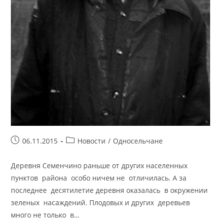
Запись
Рубрика
06.11.2015
Новости
/
Односельчане
опубликована:
записи:
Деревня Семенчино раньше от других населенных
пунктов района особо ничем не отличилась. А за
последнее десятилетие деревня оказалась в окружении
зеленых насаждений. Плодовых и других деревьев
много не только в…