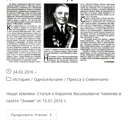
Запись
24.02.2016
опубликована:
Рубрика
История
/
Односельчане
/
Пресса о Семенчино
записи:
Наши земляки. Статья о Кирилле Васильевиче Чамееве в
газете "Знамя" от 15.01.2016 г.
От
Продолжить Чтение
Подмосковья
До
Восточной