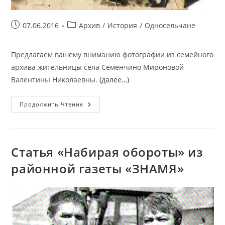
Запись
Рубрика
07.06.2016
Архив
/
История
/
Односельчане
опубликована:
записи:
Предлагаем вашему вниманию фотографии из семейного
архива жительницы села Семенчино Мироновой
Валентины Николаевны.
(далее…)
Фотографии
Продолжить Чтение
Из
Семейного
Архива
Жительницы
Села
Семенчино
Статья «Набирая обороты» из
Мироновой
Валентины
районной газеты «ЗНАМЯ»
Николаевны