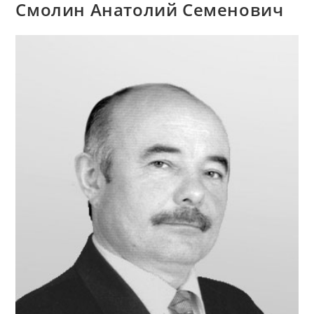
«ЗНАМЯ»
Смолин Анатолий Семенович