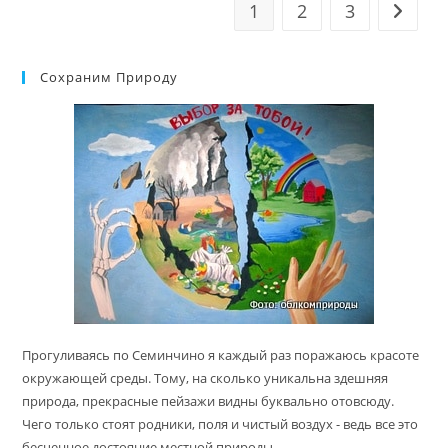
1
2
3
Перейт
Сохраним Природу
Прогуливаясь по Семинчино я каждый раз поражаюсь красоте
окружающей среды. Тому, на сколько уникальна здешняя
природа, прекрасные пейзажи видны буквально отовсюду.
Чего только стоят родники, поля и чистый воздух - ведь все это
бесценное достояние местной природы.