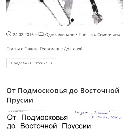
Запись
Рубрика
24.02.2016
Односельчане
/
Пресса о Семенчино
опубликована:
записи:
Статья о Галине Георгиевне Долговой.
36
Продолжить Чтение
Лет
—
На
Страже
Здоровья
От Подмосковья до Восточной
Прусии