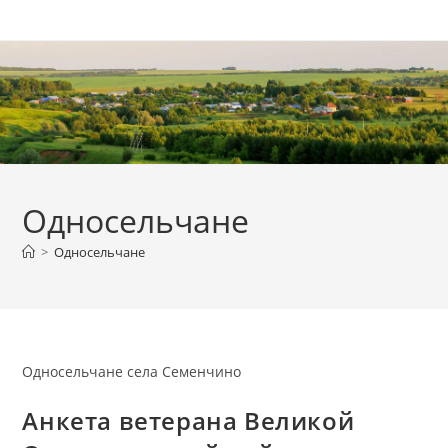
Перейти
к
содержимому
Односельчане
>
Односельчане
Односельчане села Семенчино
Анкета ветерана Великой