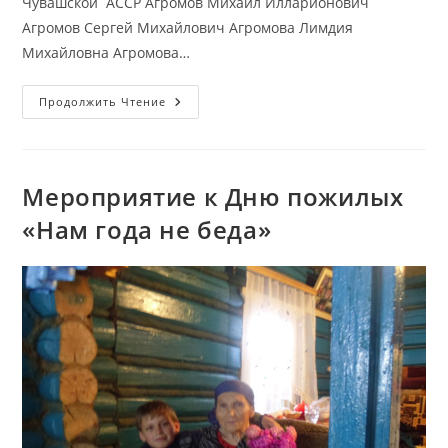
Чувашской АССР Агромов Михаил Илларионович
Агромов Сергей Михайлович Агромова Лимдия
Михайловна Агромова…
Уроженцы
Продолжить Чтение
Села
Семенчино,
Награжденные
Медалью
«За
Доблестный
Мероприятие к Дню пожилых
Труд
В
«Нам года не беда»
Великой
Отечественной
Войне
1941-
1945
Г.г.»