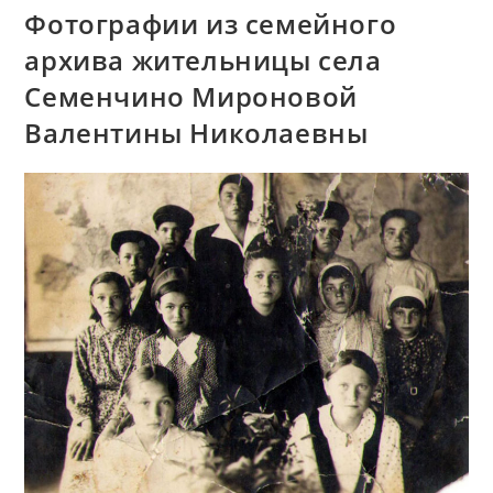
Не
Фотографии из семейного
Беда»
архива жительницы села
Семенчино Мироновой
Валентины Николаевны