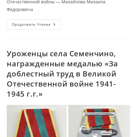
Отечественной войны — Михайлова Михаила
Федоровича
Анкета
Продолжить Чтение
Ветерана
Великой
Отечественной
Войны
—
Михайлова
Уроженцы села Семенчино,
Михаила
Федоровича
награжденные медалью «За
доблестный труд в Великой
Отечественной войне 1941-
1945 г.г.»