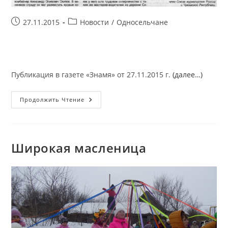
Запись
Рубрика
27.11.2015
Новости
/
Односельчане
опубликована:
записи:
Публикация в газете «Знамя» от 27.11.2015 г.
(далее…)
И
Продолжить Чтение
В
Горе,
И
В
Радости
Мы
Широкая масленица
Вместе