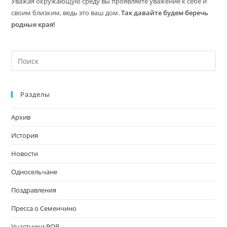
Уважая окружающую среду вы проявляете уважение к себе и
своим близким, ведь это ваш дом.
Так давайте будем беречь
родные края!
На
кл
Esc
Разделы
чт
за
Архив
па
пои
История
Новости
Односельчане
Поздравления
Пресса о Семенчино
Участники ВОВ