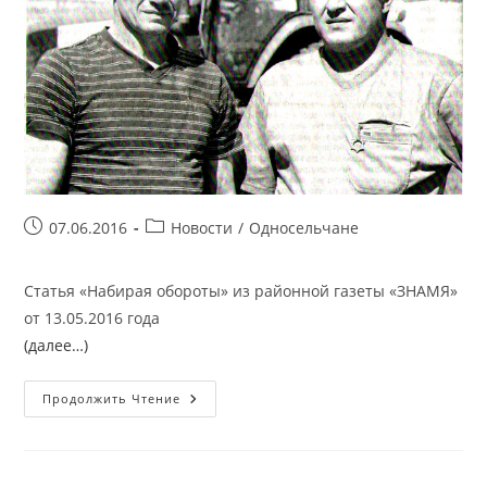
Запись
Рубрика
07.06.2016
Новости
/
Односельчане
опубликована:
записи:
Статья «Набирая обороты» из районной газеты «ЗНАМЯ»
от 13.05.2016 года
(далее…)
Статья
Продолжить Чтение
«Набирая
Обороты»
Из
Районной
Газеты