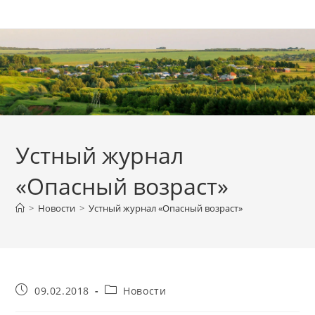
Перейти
к
содержимому
Устный журнал
«Опасный возраст»
>
Новости
>
Устный журнал «Опасный возраст»
Запись
Рубрика
09.02.2018
Новости
опубликована:
записи: