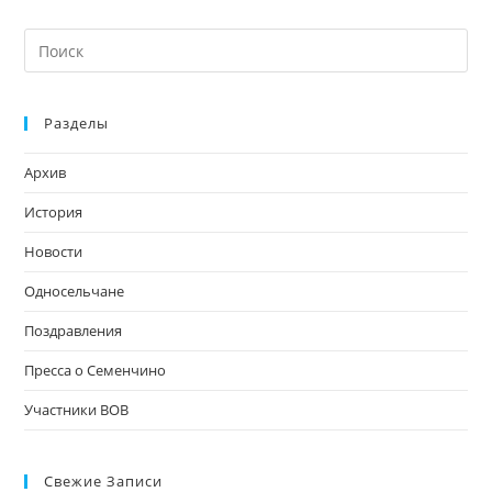
На
кл
Esc
Разделы
чт
за
Архив
па
пои
История
Новости
Односельчане
Поздравления
Пресса о Семенчино
Участники ВОВ
Свежие Записи