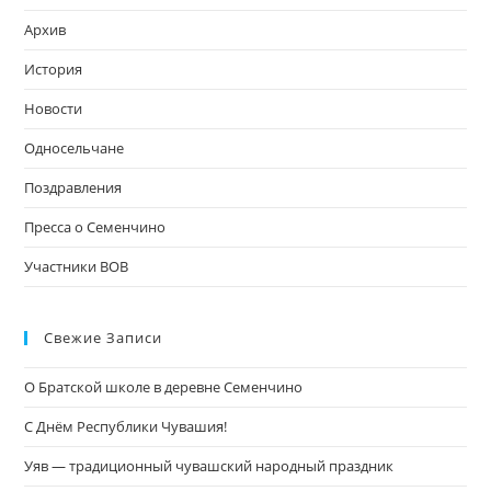
за
Архив
па
пои
История
Новости
Односельчане
Поздравления
Пресса о Семенчино
Участники ВОВ
Свежие Записи
О Братской школе в деревне Семенчино
С Днём Республики Чувашия!
Уяв — традиционный чувашский народный праздник