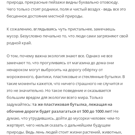
природа, прекрасные пейзажи видны буквально отовсюду.
Чего только стоят родники, поля и чистый воздух - ведь все это
бесценное достояние местной природы.
К сожалению, вглядываясь чуть пристальнее, замечаешь
мусор. Безусловно печально то, что люди сами загрязняют свой
родной край.
О том, почему важна экология знают все. Однако не все
замечают то, что прогуливаясь от магазина до дома они
ненароком могут выбросить на дорогу обёртку от
мороженного, фантики, пластиковые и стеклянные бутылки. В
такие моменты кажется, что ничего страшного не случится и
это не значительно. Но такое поведение и оказывается
большим вредом для экологии всего мира. Только
задумайтесь:
та же пластиковая бутылка, лежащая на
обочине дороги будет разлагаться от 500 до 1000 лет!
Не
думаю, что утрудившись, дойти до мусорки человек чем-то
жертвует, чего нельзя сказать о дальнейшем будущем
природы. Ведь лень людей стоит жизни растений, животных,