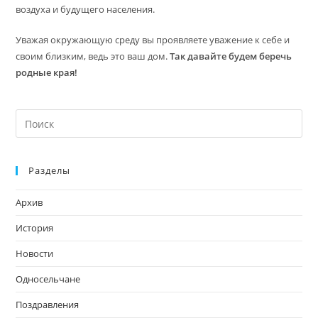
воздуха и будущего населения.
Уважая окружающую среду вы проявляете уважение к себе и
своим близким, ведь это ваш дом.
Так давайте будем беречь
родные края!
На
кл
Esc
Разделы
чт
за
Архив
па
пои
История
Новости
Односельчане
Поздравления