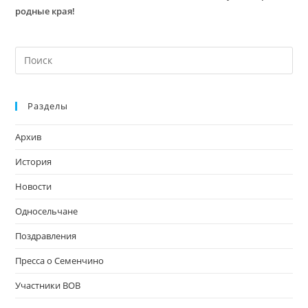
родные края!
На
кл
Esc
Разделы
чт
за
Архив
па
пои
История
Новости
Односельчане
Поздравления
Пресса о Семенчино
Участники ВОВ