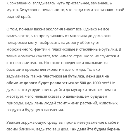
К сожалению, вглядываясь чуть пристальнее, замечаешь
мусор. Безусловно печально то, что люди сами загрязняют свой
родной край.
О том, почему важна экология знают все. Однако не все
замечают то, что прогуливаясь от магазина до дома они
ненароком могут выбросить на дорогу обёртку от
мороженного, фантики, пластиковые и стеклянные бутылки. В
такие моменты кажется, что ничего страшного не случится и
это не значительно. Но такое поведение и оказывается
большим вредом для экологии всего мира. Только
задумайтесь:
та же пластиковая бутылка, лежащая на
обочине дороги будет разлагаться от 500 до 1000 лет!
Не
думаю, что утрудившись, дойти до мусорки человек чем-то
жертвует, чего нельзя сказать о дальнейшем будущем
природы. Ведь лень людей стоит жизни растений, животных,
воздуха и будущего населения.
Уважая окружающую среду вы проявляете уважение к себе и
своим близким, ведь это ваш дом.
Так давайте будем беречь