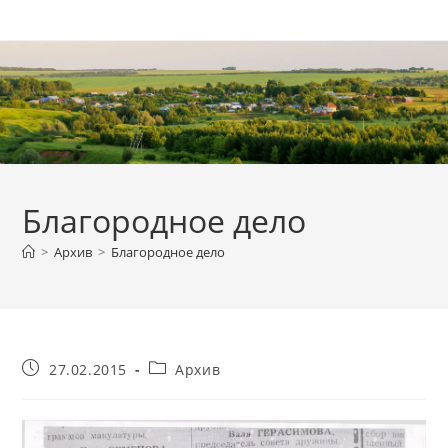
Перейти
к
содержимому
Благородное дело
>
Архив
>
Благородное дело
Запись
Рубрика
27.02.2015
Архив
опубликована:
записи: