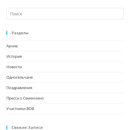
На
кл
Esc
Разделы
чт
за
Архив
па
пои
История
Новости
Односельчане
Поздравления
Пресса о Семенчино
Участники ВОВ
Свежие Записи