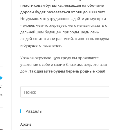
пластиковая бутылка, лежащая на обочине
дороги будет разлагаться от 500 до 1000 лет!
Не думаю, что утрудившись, дойти до мусорки
человек чем-то жертвует, чего нельзя сказать о
дальнейшем будущем природы. Ведь лень
людей стоит жизни растений, животных, воздуха
и будущего населения.
Уважая окружающую среду вы проявляете
уважение к себе и своим близким, ведь это ваш
дом.
Так давайте будем беречь родные края!
а
Нажмите
м»
клавишу
Escape,
Разделы
чтобы
закрыть
Архив
панель