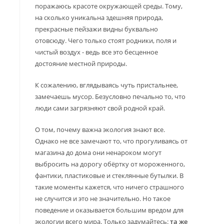
поражаюсь красоте окружающей среды. Тому,
на сколько уникальна здешняя природа,
прекрасные пейзажи видны буквально
отовсюду. Чего только стоят родники, поля и
чистый воздух - ведь все это бесценное
достояние местной природы.
К сожалению, вглядываясь чуть пристальнее,
замечаешь мусор. Безусловно печально то, что
люди сами загрязняют свой родной край.
О том, почему важна экология знают все.
Однако не все замечают то, что прогуливаясь от
магазина до дома они ненароком могут
выбросить на дорогу обёртку от мороженного,
фантики, пластиковые и стеклянные бутылки. В
такие моменты кажется, что ничего страшного
не случится и это не значительно. Но такое
поведение и оказывается большим вредом для
экологии всего мира. Только задумайтесь:
та же