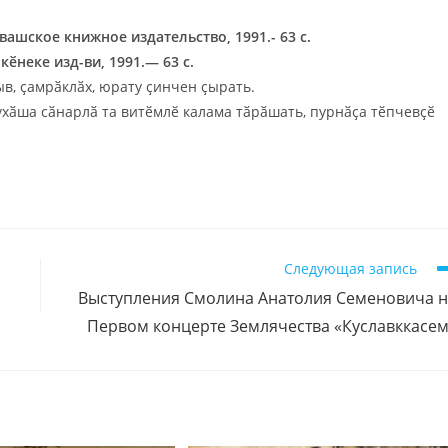
ашское книжное издательство, 1991.- 63 с.
ӗнеке изд-ви, 1991.— 63 с.
в, ҫамрӑклӑх, юрату ҫинчен ҫырать.
ухӑша сӑнарлӑ та витӗмлӗ калама тӑрӑшать, пурнӑҫа тӗпчевҫӗ
Следующая запись
Выступления Смолина Анатолия Семеновича н
Первом концерте Землячества «Куславккасе