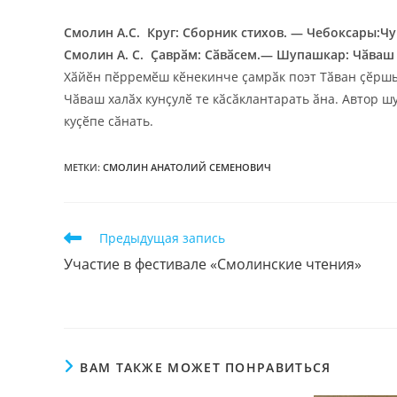
Смолин А.С. Круг: Сборник стихов. — Чебоксары:Чув
Смолин А. С. Ҫаврӑм: Сӑвӑсем.— Шупашкар: Чӑваш к
Хӑйӗн пӗрремӗш кӗнекинче ҫамрӑк поэт Тӑван ҫӗршы
Чӑваш халӑх кунҫулӗ те кӑсӑклантарать ӑна. Автор ш
куҫӗпе сӑнать.
МЕТКИ
:
СМОЛИН АНАТОЛИЙ СЕМЕНОВИЧ
Читать
Предыдущая запись
далее
Участие в фестивале «Смолинские чтения»
статьи
ВАМ ТАКЖЕ МОЖЕТ ПОНРАВИТЬСЯ