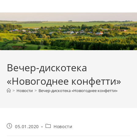
Перейти
к
содержимому
Вечер-дискотека
«Новогоднее конфетти»
>
Новости
>
Вечер-дискотека «Новогоднее конфетти»
Запись
Рубрика
05.01.2020
Новости
опубликована:
записи: