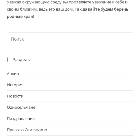
Уважая окружающую среду вы проявляете уважение к себе и
своим близким, ведь это ваш дом.
Так давайте будем беречь
родные края!
На
кл
Esc
Разделы
чт
за
Архив
па
пои
История
Новости
Односельчане
Поздравления
Пресса о Семенчино