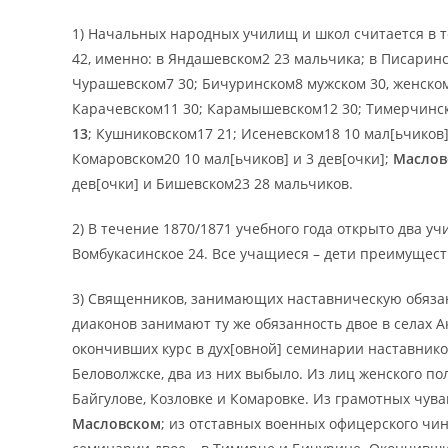
1) Начальных народных училищ и школ считается в те
42, именно: в Яндашевском2 23 мальчика; в Писаринс
Чурашевском7 30; Бичуринском8 мужском 30, женском
Карачевском11 30; Карамышевском12 30; Тимерчинско
13
; Кушниковском17 21; Исеневском18 10 мал[ьчиков] 
Комаровском20 10 мал[ьчиков] и 3 дев[очки];
Маслов
дев[очки] и Бишевском23 28 мальчиков.
2) В течение 1870/1871 учебного года открыто два у
Вомбукасинское 24. Все учащиеся – дети преимущест
3) Священников, занимающих наставническую обязанн
диаконов занимают ту же обязанность двое в селах А
окончивших курс в дух[овной] семинарии наставник
Беловолжске, два из них выбыло. Из лиц женского п
Байгулове, Козловке и Комаровке. Из грамотных чув
Масловском
; из отставных военных офицерского чин