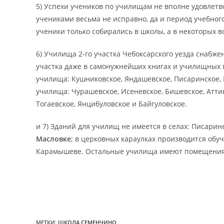
5) Успехи учеников по училищам не вполне удовлет
учениками весьма не исправно, да и период учебного
ученики только собирались в школы, а в некоторых в
6) Училища 2-го участка Чебоксарского уезда снабж
участка даже в самонужнейших книгах и училищных 
училища: Кушниковское, Яндашевское, Писаринское, 
училища: Чурашевское, Исеневское, Бишевское, Атти
Тогаевское, Янцибуловское и Байгуловское.
и 7) Зданий для училищ не имеется в селах: Писарин
Масловке
; в церковных караулках производится обуч
Карамышеве. Остальные училища имеют помещения у
МЕТКИ
:
ШКОЛА СЕМЕНЧИНО