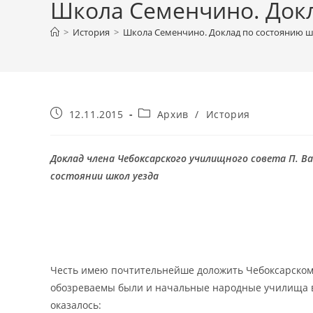
Школа Семенчино. Докла
>
История
>
Школа Семенчино. Доклад по состоянию шко
Запись
Рубрика
12.11.2015
Архив
/
История
опубликована:
записи:
Доклад члена Чебоксарского училищного совета
П. В
состоянии школ уезда
Честь имею почтительнейше доложить Чебоксарском
обозреваемы были и начальные народные училища в 
оказалось: