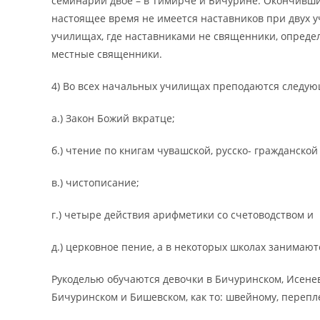
семинарии двое – в Тимирче и Бичурине. Окончивших
настоящее время не имеется наставников при двух 
училищах, где наставниками не священники, опред
местные священники.
4) Во всех начальных училищах преподаются следу
а.) Закон Божий вкратце;
б.) чтение по книгам чувашской, русско- гражданской
в.) чистописание;
г.) четыре действия арифметики со счетоводством и
д.) церковное пение, а в некоторых школах занимают
Рукоделью обучаются девочки в Бичуринском, Исенев
Бичуринском и Бишевском, как то: швейному, перепл