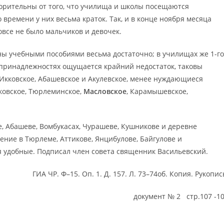
ворительны от того, что училища и школы посещаются
 времени у них весьма краток. Так, и в конце ноября месяца
овсе не было мальчиков и девочек.
ены учебными пособиями весьма достаточно; в училищах же 1-го
принадлежностях ощущается крайний недостаток, таковы
Икковское, Абашевское и Акулевское, менее нуждающиеся
ковское, Тюрлеминское,
Масловское
, Карамышевское,
е, Абашеве, Вомбукасах, Чурашеве, Кушникове и деревне
ение в Тюрлеме, Аттикове, Янцибулове, Байгулове и
добные. Подписал член совета священник Васильевский.
ГИА ЧР. Ф–15. Оп. 1. Д. 157. Л. 73–74об. Копия. Рукопис
документ № 2 стр.107 -1