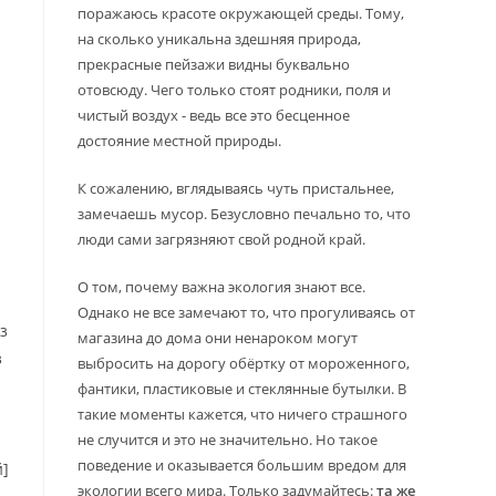
поражаюсь красоте окружающей среды. Тому,
на сколько уникальна здешняя природа,
прекрасные пейзажи видны буквально
отовсюду. Чего только стоят родники, поля и
чистый воздух - ведь все это бесценное
достояние местной природы.
К сожалению, вглядываясь чуть пристальнее,
замечаешь мусор. Безусловно печально то, что
люди сами загрязняют свой родной край.
О том, почему важна экология знают все.
Однако не все замечают то, что прогуливаясь от
з
магазина до дома они ненароком могут
з
выбросить на дорогу обёртку от мороженного,
фантики, пластиковые и стеклянные бутылки. В
такие моменты кажется, что ничего страшного
не случится и это не значительно. Но такое
поведение и оказывается большим вредом для
й]
экологии всего мира. Только задумайтесь:
та же