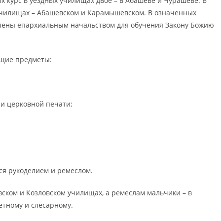
 курс в уездных училищах двое – в Абашеве и Чурашеве. В
училищах – Абашевском и Карамышевском. В означенных
елены епархиальным начальством для обучения Закону Божию
ющие предметы:
 и церковной печати;
ся рукоделием и ремеслом.
ском и Козловском училищах, а ремеслам мальчики – в
етному и слесарному.