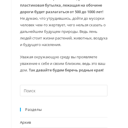
пластиковая бутылка, лежащая на обочине
дороги будет разлагаться от 500 до 1000 лет!
Не думаю, что утрудившись, дойти до мусорки
человек чем-то жертвует, чего нельзя сказать о
дальнейшем будущем природы. Ведь лень
людей стоит жизни растений, животных, воздуха
и будущего населения.
Уважая окружающую среду вы проявляете
уважение к себе и своим близким, ведь это ваш
дом.
Так давайте будем беречь родные края!
Нажмите
клавишу
Escape,
Разделы
чтобы
закрыть
Архив
панель