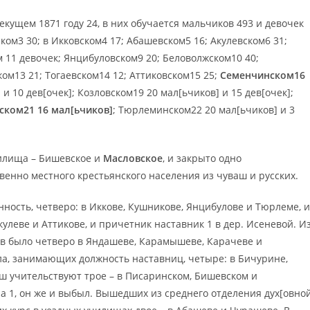
кущем 1871 году 24, в них обучается мальчиков 493 и девочек
ком3 30; в Икковском4 17; Абашевском5 16; Акулевском6 31;
 11 девочек; Янцибуловском9 20; Беловолжском10 40;
м13 21; Тогаевском14 12; Аттиковском15 25;
Семенчинском16
и 10 дев[очек]; Козловском19 20 мал[ьчиков] и 15 дев[очек];
ском21 16 мал[ьчиков]
; Тюрлеминском22 20 мал[ьчиков] и 3
чилища – Бишевское и
Масловское
, и закрыто одно
венно местного крестьянского населения из чуваш и русских.
ость, четверо: в Иккове, Кушникове, Янцибулове и Тюрлеме, и
кулеве и Аттикове, и причетник наставник 1 в дер. Исеневой. И
ов было четверо в Яндашеве, Карамышеве, Карачеве и
ола, занимающих должность наставниц, четыре: в Бичурине,
аш учительствуют трое – в Писаринском, Бишевском и
а 1, он же и выбыл. Вышедших из среднего отделения дух[овно