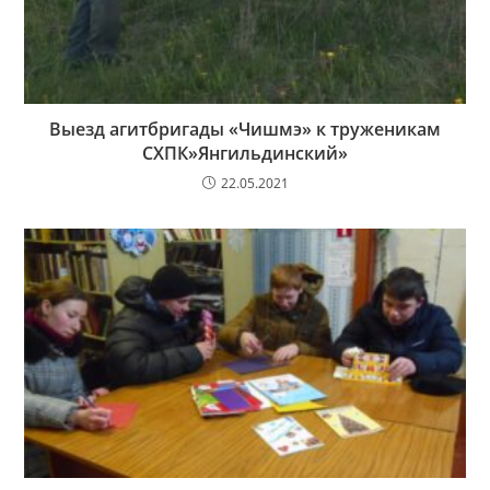
Выезд агитбригады «Чишмэ» к труженикам
СХПК»Янгильдинский»
22.05.2021