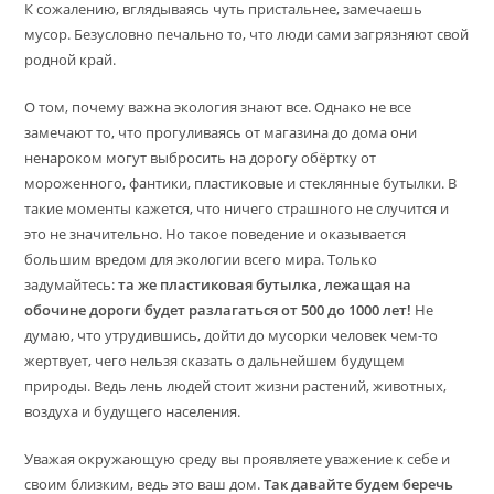
К сожалению, вглядываясь чуть пристальнее, замечаешь
мусор. Безусловно печально то, что люди сами загрязняют свой
родной край.
О том, почему важна экология знают все. Однако не все
замечают то, что прогуливаясь от магазина до дома они
ненароком могут выбросить на дорогу обёртку от
мороженного, фантики, пластиковые и стеклянные бутылки. В
такие моменты кажется, что ничего страшного не случится и
это не значительно. Но такое поведение и оказывается
большим вредом для экологии всего мира. Только
задумайтесь:
та же пластиковая бутылка, лежащая на
обочине дороги будет разлагаться от 500 до 1000 лет!
Не
думаю, что утрудившись, дойти до мусорки человек чем-то
жертвует, чего нельзя сказать о дальнейшем будущем
природы. Ведь лень людей стоит жизни растений, животных,
воздуха и будущего населения.
Уважая окружающую среду вы проявляете уважение к себе и
своим близким, ведь это ваш дом.
Так давайте будем беречь