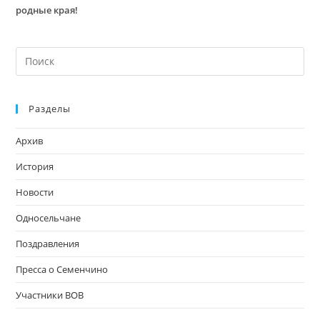
родные края!
На
кл
Esc
Разделы
чт
за
Архив
па
пои
История
Новости
Односельчане
Поздравления
Пресса о Семенчино
Участники ВОВ