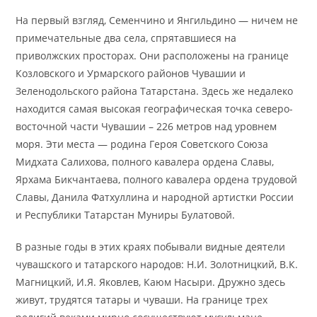
На первый взгляд, Семенчино и Янгильдино — ничем не
примечательные два села, спрятавшиеся на
приволжских просторах. Они расположены на границе
Козловского и Урмарского районов Чувашии и
Зеленодольского района Татарстана. Здесь же недалеко
находится самая высокая географическая точка северо-
восточной части Чувашии – 226 метров над уровнем
моря. Эти места — родина Героя Советского Союза
Мидхата Салихова, полного кавалера ордена Славы,
Ярхама Бикчантаева, полного кавалера ордена трудовой
Славы, Данила Фатхуллина и народной артистки России
и Республики Татарстан Муниры Булатовой.
В разные годы в этих краях побывали видные деятели
чувашского и татарского народов: Н.И. Золотницкий, В.К.
Магницкий, И.Я. Яковлев, Каюм Насыри. Дружно здесь
живут, трудятся татары и чуваши. На границе трех