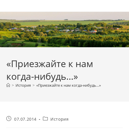
Перейти
к
содержимому
«Приезжайте к нам
когда-нибудь…»
>
История
>
«Приезжайте к нам когда-нибудь…»
Запись
Рубрика
07.07.2014
История
опубликована:
записи: