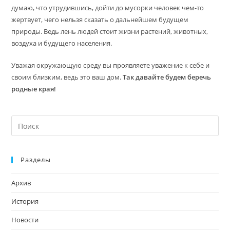
думаю, что утрудившись, дойти до мусорки человек чем-то
жертвует, чего нельзя сказать о дальнейшем будущем
природы. Ведь лень людей стоит жизни растений, животных,
воздуха и будущего населения.
Уважая окружающую среду вы проявляете уважение к себе и
своим близким, ведь это ваш дом.
Так давайте будем беречь
родные края!
На
кл
Esc
Разделы
чт
за
Архив
па
пои
История
Новости