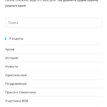
родные края!
На
кл
Esc
Разделы
чт
за
Архив
па
пои
История
Новости
Односельчане
Поздравления
Пресса о Семенчино
Участники ВОВ