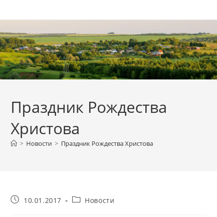
Перейти
к
содержимому
Праздник Рождества
Христова
>
Новости
>
Праздник Рождества Христова
Запись
Рубрика
10.01.2017
Новости
опубликована:
записи: