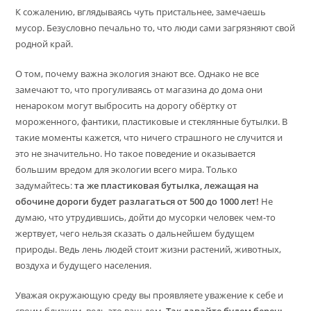
К сожалению, вглядываясь чуть пристальнее, замечаешь
мусор. Безусловно печально то, что люди сами загрязняют свой
родной край.
О том, почему важна экология знают все. Однако не все
замечают то, что прогуливаясь от магазина до дома они
ненароком могут выбросить на дорогу обёртку от
мороженного, фантики, пластиковые и стеклянные бутылки. В
такие моменты кажется, что ничего страшного не случится и
это не значительно. Но такое поведение и оказывается
большим вредом для экологии всего мира. Только
задумайтесь:
та же пластиковая бутылка, лежащая на
обочине дороги будет разлагаться от 500 до 1000 лет!
Не
думаю, что утрудившись, дойти до мусорки человек чем-то
жертвует, чего нельзя сказать о дальнейшем будущем
природы. Ведь лень людей стоит жизни растений, животных,
воздуха и будущего населения.
Уважая окружающую среду вы проявляете уважение к себе и
своим близким, ведь это ваш дом.
Так давайте будем беречь