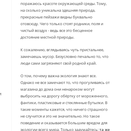
поражаюсь красоте окружающей среды. Тому,
на сколько уникальна здешняя природа,
прекрасные пейзажи видны буквально
отовсюду. Чего только стоят родники, поля и
чистый воздух - ведь все это бесценное
достояние местной природы.
К сожалению, вглядываясь чуть пристальнее,
замечаешь мусор. Безусловно печально то, что
люди сами загрязняют свой родной край.
О том, почему важна экология знают все.
Однако не все замечают то, что прогуливаясь от
магазина до дома они ненароком могут
и
выбросить на дорогу обёртку от мороженного,
фантики, пластиковые и стеклянные бутылки. В
такие моменты кажется, что ничего страшного
не случится и это не значительно. Но такое
поведение и оказывается большим вредом для
экологии всего мира. Только задумайтесь:
та же