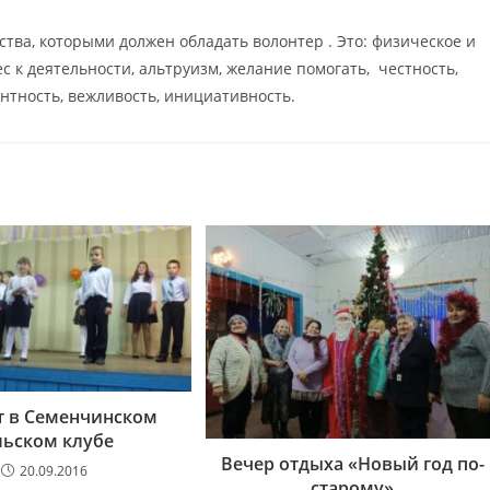
тва, которыми должен обладать волонтер . Это: физическое и
с к деятельности, альтруизм, желание помогать, честность,
антность, вежливость, инициативность.
т в Семенчинском
льском клубе
Вечер отдыха «Новый год по-
20.09.2016
старому»