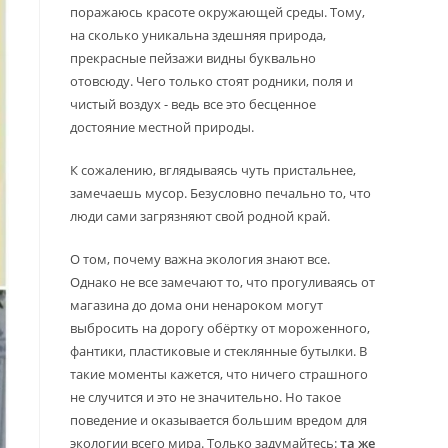
поражаюсь красоте окружающей среды. Тому,
на сколько уникальна здешняя природа,
прекрасные пейзажи видны буквально
отовсюду. Чего только стоят родники, поля и
чистый воздух - ведь все это бесценное
достояние местной природы.
К сожалению, вглядываясь чуть пристальнее,
замечаешь мусор. Безусловно печально то, что
люди сами загрязняют свой родной край.
О том, почему важна экология знают все.
Однако не все замечают то, что прогуливаясь от
магазина до дома они ненароком могут
выбросить на дорогу обёртку от мороженного,
фантики, пластиковые и стеклянные бутылки. В
такие моменты кажется, что ничего страшного
не случится и это не значительно. Но такое
поведение и оказывается большим вредом для
экологии всего мира. Только задумайтесь:
та же