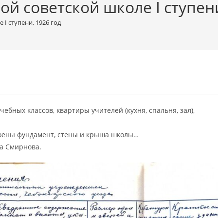
й советской школе I ступени
I ступени, 1926 год
ебных классов, квартиры учителей (кухня, спальня, зал),
троены фундамент, стены и крыша школы…
а Смирнова.