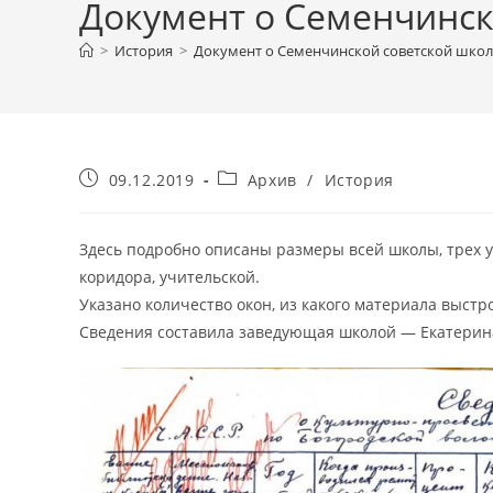
Документ о Семенчинско
>
История
>
Документ о Семенчинской советской школе 
Запись
Рубрика
09.12.2019
Архив
/
История
опубликована:
записи:
Здесь подробно описаны размеры всей школы, трех уч
коридора, учительской.
Указано количество окон, из какого материала выс
Сведения составила заведующая школой — Екатерин