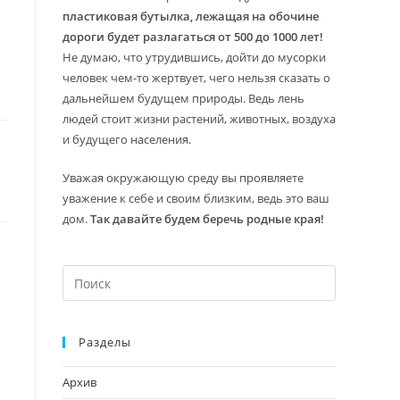
пластиковая бутылка, лежащая на обочине
дороги будет разлагаться от 500 до 1000 лет!
Не думаю, что утрудившись, дойти до мусорки
человек чем-то жертвует, чего нельзя сказать о
дальнейшем будущем природы. Ведь лень
людей стоит жизни растений, животных, воздуха
и будущего населения.
Уважая окружающую среду вы проявляете
уважение к себе и своим близким, ведь это ваш
дом.
Так давайте будем беречь родные края!
Нажмите
клавишу
Escape,
Разделы
чтобы
закрыть
Архив
панель