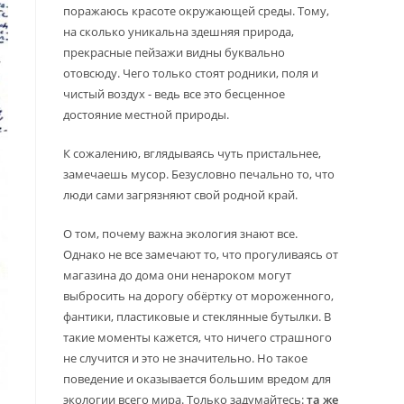
поражаюсь красоте окружающей среды. Тому,
на сколько уникальна здешняя природа,
прекрасные пейзажи видны буквально
отовсюду. Чего только стоят родники, поля и
чистый воздух - ведь все это бесценное
достояние местной природы.
К сожалению, вглядываясь чуть пристальнее,
замечаешь мусор. Безусловно печально то, что
люди сами загрязняют свой родной край.
О том, почему важна экология знают все.
Однако не все замечают то, что прогуливаясь от
магазина до дома они ненароком могут
выбросить на дорогу обёртку от мороженного,
фантики, пластиковые и стеклянные бутылки. В
такие моменты кажется, что ничего страшного
не случится и это не значительно. Но такое
поведение и оказывается большим вредом для
экологии всего мира. Только задумайтесь:
та же