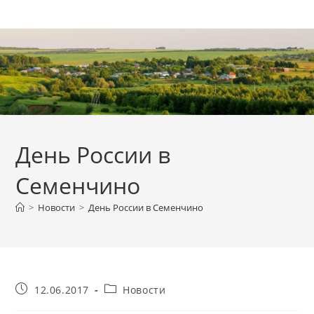
Перейти
к
содержимому
День России в
Семенчино
>
Новости
>
День России в Семенчино
Запись
Рубрика
12.06.2017
Новости
опубликована:
записи: