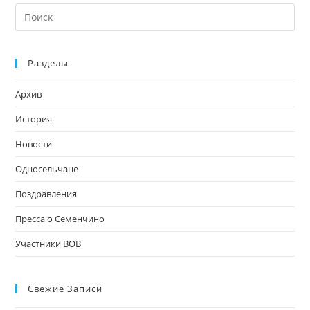
На
кл
Esc
Разделы
чт
за
Архив
па
пои
История
Новости
Односельчане
Поздравления
Пресса о Семенчино
Участники ВОВ
Свежие Записи