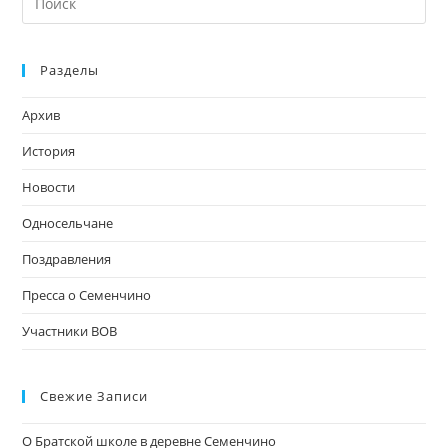
кл
Esc
Разделы
чт
за
Архив
па
пои
История
Новости
Односельчане
Поздравления
Пресса о Семенчино
Участники ВОВ
Свежие Записи
О Братской школе в деревне Семенчино