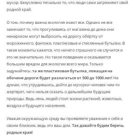
мусор. Безусловно печально то, что люди сами загрязняют свой
родной край.
О том, почему важна экология знают все. Однако не все
замечают то, что прогуливаясь от магазина до дома они
ненароком могут выбросить на дорогу обёртку от
мороженного, фантики, пластиковые и стеклянные бутылки. В
такие моменты кажется, что ничего страшного не случится и
это не значительно. Но такое поведение и оказывается
большим вредом для экологии всего мира. Только
задумайтесь:
та же пластиковая бутылка, лежащая на
обочине дороги будет разлагаться от 500 до 1000 лет!
Не
думаю, что утрудившись, дойти до мусорки человек чем-то
жертвует, чего нельзя сказать о дальнейшем будущем
природы. Ведь лень людей стоит жизни растений, животных,
воздуха и будущего населения.
Уважая окружающую среду вы проявляете уважение к себе и
своим близким, ведь это ваш дом.
Так давайте будем беречь
родные края!