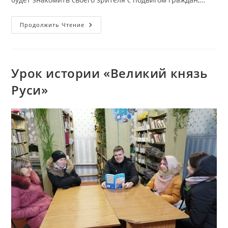
Тематическая
Продолжить Чтение
Выставка
«Сурский
И
Казанский
Оборонительные
Рубежи»
Урок истории «Великий князь
Руси»