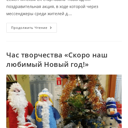
поздравительная акция, в ходе которой через
мессенджеры среди жителей д.…
Развлекательная
Продолжить Чтение
Пауза
«И
Друзей,
И
Знакомых
Соберет
Час творчества «Скоро наш
Круг…»
любимый Новый год!»