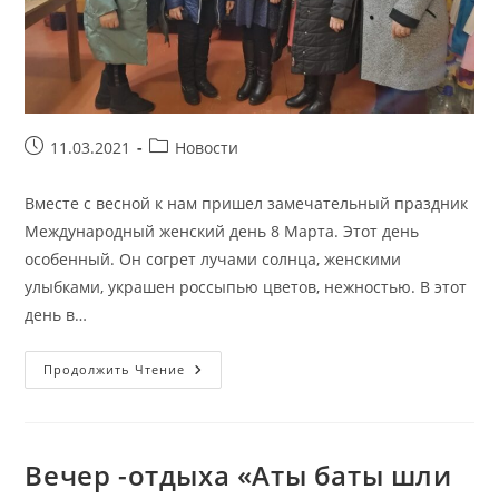
Запись
Рубрика
11.03.2021
Новости
опубликована:
записи:
Вместе с весной к нам пришел замечательный праздник
Международный женский день 8 Марта. Этот день
особенный. Он согрет лучами солнца, женскими
улыбками, украшен россыпью цветов, нежностью. В этот
день в…
Тематический
Продолжить Чтение
Вечер
«Праздник
Весны
И
Радости»
Вечер -отдыха «Аты баты шли