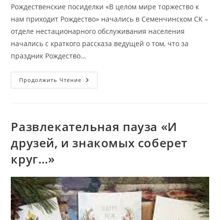
Рождественские посиделки «В целом мире торжество к
нам приходит Рождество» начались в Семенчинском СК –
отделе нестационарного обслуживания населения
начались с краткого рассказа ведущей о том, что за
праздник Рождество…
Рождественские
Продолжить Чтение
Посиделки
«В
Целом
Мире
Торжество
К
Развлекательная пауза «И
Нам
Приходит
друзей, и знакомых соберет
Рождество»
круг…»