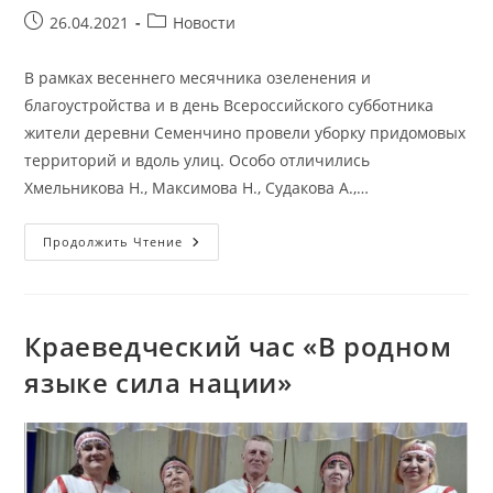
Запись
Рубрика
26.04.2021
Новости
опубликована:
записи:
В рамках весеннего месячника озеленения и
благоустройства и в день Всероссийского субботника
жители деревни Семенчино провели уборку придомовых
территорий и вдоль улиц. Особо отличились
Хмельникова Н., Максимова Н., Судакова А.,…
Субботник
Продолжить Чтение
В
Деревне
Семенчино
Краеведческий час «В родном
языке сила нации»