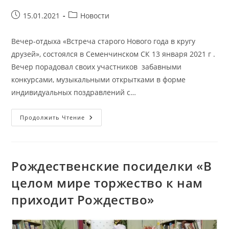
Запись
Рубрика
15.01.2021
Новости
опубликована:
записи:
Вечер-отдыха «Встреча старого Нового года в кругу
друзей», состоялся в Семенчинском СК 13 января 2021 г .
Вечер порадовал своих участников забавными
конкурсами, музыкальными открытками в форме
индивидуальных поздравлений с…
Вечер-
Продолжить Чтение
Отдыха
«Встреча
Старого
Нового
Года
В
Рождественские посиделки «В
Кругу
Друзей»
целом мире торжество к нам
приходит Рождество»