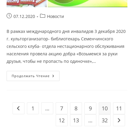
Запись
Рубрика
07.12.2020
Новости
опубликована:
записи:
В рамках международного дня инвалидов 3 декабря 2020
г. культорганизатор- библиотекарь Семенчинского
сельского клуба- отдела нестационарного обслуживания
населения провела акцию добра «Возьмемся за руки
друзья, чтобы не пропасть по одиночке»,…
Акция
Продолжить Чтение
Добра
«Возьмемся
За
Руки
Друзья,
Чтобы
Не
1
…
7
8
9
10
11
Перейти на предыдущую страницу
Пропасть
По
Одиночке»
12
13
…
32
Перейт