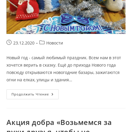
Запись
Рубрика
23.12.2020
Новости
опубликована:
записи:
Новый год - самый любимый праздник. Всем нам в этот
хочется верить в сказку. Ещё до прихода Нового года
повсюду открываются новогодние базары, зажигаются
огни на елках, улицы и здания…
Час
Продолжить Чтение
Творчества
«Скоро
Наш
Любимый
Новый
Год!»
Акция добра «Возьмемся за
руки друзья, чтобы не