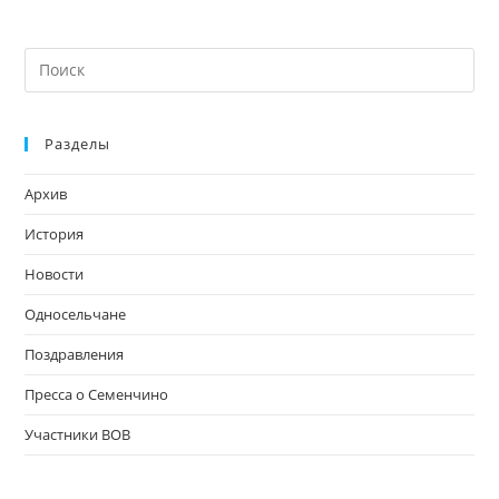
На
кл
Esc
Разделы
чт
за
Архив
па
пои
История
Новости
Односельчане
Поздравления
Пресса о Семенчино
Участники ВОВ