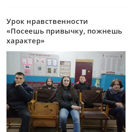
«В
Родном
Языке
Сила
Нации»
Урок нравственности
«Посеешь привычку, пожнешь
характер»