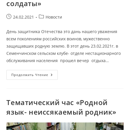
солдаты»
Запись
Рубрика
24.02.2021
Новости
опубликована:
записи:
День защитника Отечества это дань нашего уважения
всем поколениям российских воинов, мужественно
защищавших родную землю. В этот день 23.02.2021г. в
Семенчинском сельском клубе- отделе нестационарного
обслуживания населения прошел вечер отдыха…
Вечер
Продолжить Чтение
-отдыха
«Аты
Баты
Шли
Солдаты»
Тематический час «Родной
язык- неиссякаемый родник»