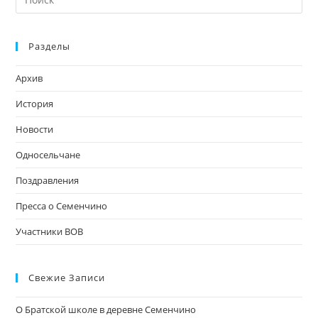
кл
Esc
Разделы
чт
за
Архив
па
пои
История
Новости
Односельчане
Поздравления
Пресса о Семенчино
Участники ВОВ
Свежие Записи
О Братской школе в деревне Семенчино