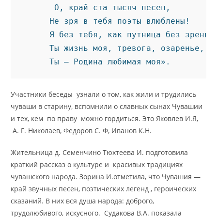
     О, край ста тысяч песен,

    Не зря в тебя поэты влюблены!

    Я без тебя, как путница без зренья,
    Ты жизнь моя, тревога, озаренье,

    Ты — Родина любимая моя».
Участники беседы узнали о том, как жили и трудились
чуваши в старину, вспомнили о славных сынах Чувашии
и тех, кем по праву можно гордиться. Это Яковлев И.Я,
А. Г. Николаев, Федоров С. Ф, Иванов К.Н.
Жительница д. Семенчино Тюхтеева И. подготовила
краткий рассказ о культуре и красивых традициях
чувашского народа. Зорина И.отметила, что Чувашия —
край звучных песен, поэтических легенд , героических
сказаний. В них вся душа народа: доброго,
трудолюбивого, искусного. Судакова В.А. показала