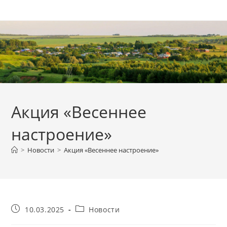
Перейти
к
содержимому
Акция «Весеннее
настроение»
>
Новости
>
Акция «Весеннее настроение»
Запись
Рубрика
10.03.2025
Новости
опубликована:
записи: