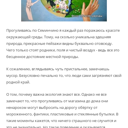
Прогуливаясь по Семинчино я каждый раз поражаюсь красоте
окружающей среды. Тому, на сколько уникальна здешняя
природа, прекрасные пейзажи видны буквально отовсюду.
Чего только стоят родники, поля и чистый воздух - ведь все это
бесценное достояние местной природы.
К сожалению, вглядываясь чуть пристальнее, замечаешь
мусор. Безусловно печально то, что люди сами загрязняют свой
родной край.
О том, почему важна экология знают все. Однако не все
замечают то, что прогуливаясь от магазина до дома они
ненароком могут выбросить на дорогу обёртку от
мороженного, фантики, пластиковые и стеклянные бутылки. В
такие моменты кажется, что ничего страшного не случится и
это не значительно. Но такое поведение и оказывается