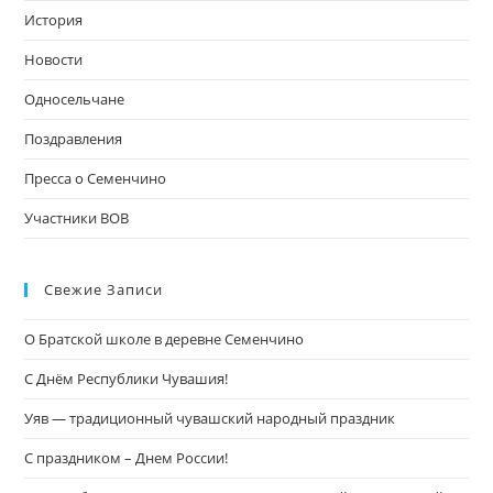
пои
История
Новости
Односельчане
Поздравления
Пресса о Семенчино
Участники ВОВ
Свежие Записи
О Братской школе в деревне Семенчино
С Днём Республики Чувашия!
Уяв — традиционный чувашский народный праздник
С праздником – Днем России!