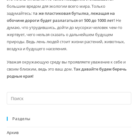
большим вредом для экологии всего мира. Только
задумайтесь:
та же пластиковая бутылка, лежащая на
обочине дороги будет разлагаться от 500 до 1000 лет!
Не
думаю, что утрудившись, дойти до мусорки человек чем-то
жертвует, чего нельзя сказать о дальнейшем будущем
природы. Ведь лень людей стоит жизни растений, животных,
воздуха и будущего населения.
Уважая окружающую среду вы проявляете уважение к себе и
своим близким, ведь это ваш дом.
Так давайте будем беречь
родные края!
На
кл
Esc
Разделы
чт
за
Архив
па