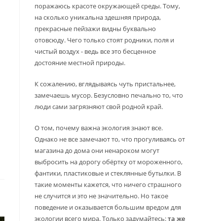
поражаюсь красоте окружающей среды. Тому,
на сколько уникальна здешняя природа,
прекрасные пейзажи видны буквально
отовсюду. Чего только стоят родники, поля и
чистый воздух - ведь все это бесценное
достояние местной природы.
К сожалению, вглядываясь чуть пристальнее,
замечаешь мусор. Безусловно печально то, что
люди сами загрязняют свой родной край.
О том, почему важна экология знают все.
Однако не все замечают то, что прогуливаясь от
магазина до дома они ненароком могут
выбросить на дорогу обёртку от мороженного,
фантики, пластиковые и стеклянные бутылки. В
такие моменты кажется, что ничего страшного
не случится и это не значительно. Но такое
поведение и оказывается большим вредом для
экологии всего мира. Только задумайтесь:
та же