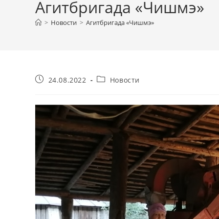
Агитбригада «Чишмэ»
>
Новости
>
Агитбригада «Чишмэ»
Запись
Рубрика
24.08.2022
Новости
опубликована:
записи: